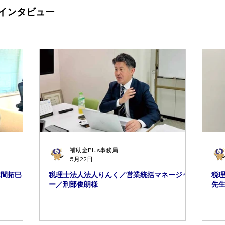
インタビュー
補助金Plus事務局
5月22日
本間拓巳 先
税理士法人法人りんく／営業統括マネージャ
税
ー／刑部俊朗様
先