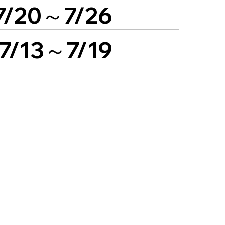
20～7/26
13～7/19