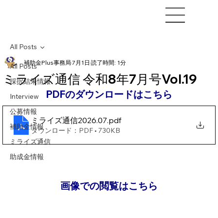
All Posts
補助金Plus事務局
7月1日
読了時間: 1分
All Posts
ミライズ通信 令和8年7⽉号Vol.19
採択結果情報
PDFのダウンロードはこちら
Interview
公募情報
ミライズ通信2026.07
.pdf
補助金情報
ダウンロード：PDF • 730KB
ミライズ通信
助成金情報
画像での閲覧はこちら