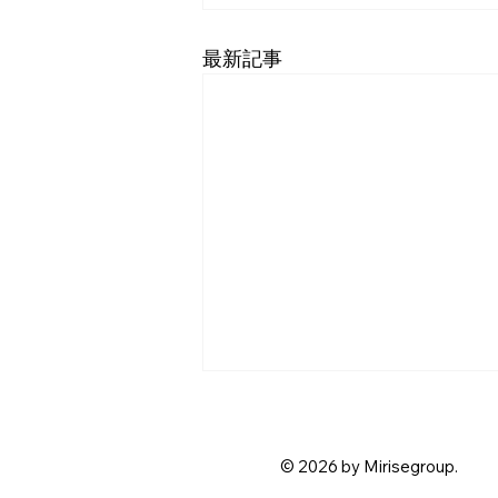
最新記事
採択結果情報 事業承継・
M&A補助金
© 2026 by Mirisegroup.
事業承継・M&A補助金の採択結