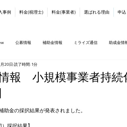
入事例
料金(税理士)
料金(事業者)
選ばれる理由
申込
iew
公募情報
補助金情報
ミライズ通信
助成金情
3月20日
読了時間: 1分
情報 小規模事業者持続
回
補助金の採択結果が発表されました。
締切）採択結果】